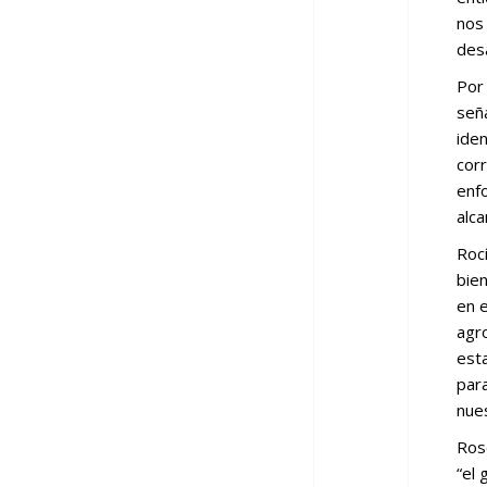
nos 
des
Por
señ
iden
corr
enfo
alca
Rocí
bien
en e
agr
esta
para
nue
Rose
“el 