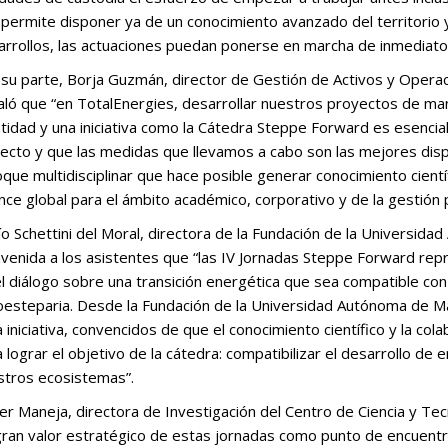
permite disponer ya de un conocimiento avanzado del territorio 
arrollos, las actuaciones puedan ponerse en marcha de inmediato 
 su parte, Borja Guzmán, director de Gestión de Activos y Oper
aló que “en TotalEnergies, desarrollar nuestros proyectos de ma
tidad y una iniciativa como la Cátedra Steppe Forward es esencia
ecto y que las medidas que llevamos a cabo son las mejores dispo
que multidisciplinar que hace posible generar conocimiento cient
nce global para el ámbito académico, corporativo y de la gestión p
o Schettini del Moral, directora de la Fundación de la Universid
venida a los asistentes que “las IV Jornadas Steppe Forward rep
l diálogo sobre una transición energética que sea compatible con 
oesteparia. Desde la Fundación de la Universidad Autónoma de Ma
 iniciativa, convencidos de que el conocimiento científico y la co
 lograr el objetivo de la cátedra: compatibilizar el desarrollo de
stros ecosistemas”.
r Maneja, directora de Investigación del Centro de Ciencia y Tec
gran valor estratégico de estas jornadas como punto de encuentro