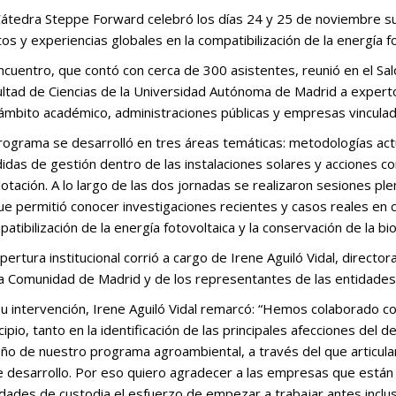
Cátedra Steppe Forward celebró los días 24 y 25 de noviembre su
os y experiencias globales en la compatibilización de la energía fo
ncuentro, que contó con cerca de 300 asistentes, reunió en el Sal
ltad de Ciencias de la Universidad Autónoma de Madrid a experto
ámbito académico, administraciones públicas y empresas vinculad
rograma se desarrolló en tres áreas temáticas: metodologías act
idas de gestión dentro de las instalaciones solares y acciones c
otación. A lo largo de las dos jornadas se realizaron sesiones pl
ue permitió conocer investigaciones recientes y casos reales en
atibilización de la energía fotovoltaica y la conservación de la bi
pertura institucional corrió a cargo de Irene Aguiló Vidal, direct
la Comunidad de Madrid y de los representantes de las entidades
u intervención, Irene Aguiló Vidal remarcó: “Hemos colaborado c
cipio, tanto en la identificación de las principales afecciones del
eño de nuestro programa agroambiental, a través del que articul
e desarrollo. Por eso quiero agradecer a las empresas que están 
dades de custodia el esfuerzo de empezar a trabajar antes inclus