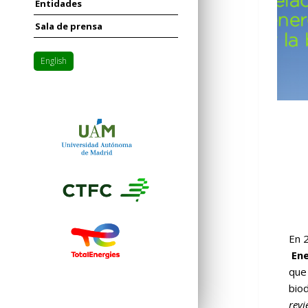
Entidades
Sala de prensa
English
En 
Ene
que 
biod
rev