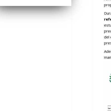
pro
Dura
ref
est
pre
del
pre
Ade
man