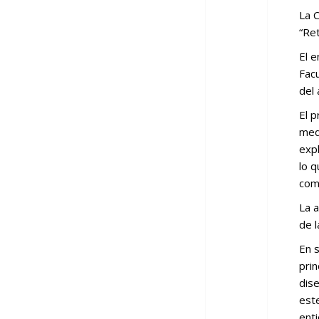
La 
“Ret
El e
Facu
del 
El p
med
expl
lo q
comp
La a
de 
En s
prin
dis
est
enti