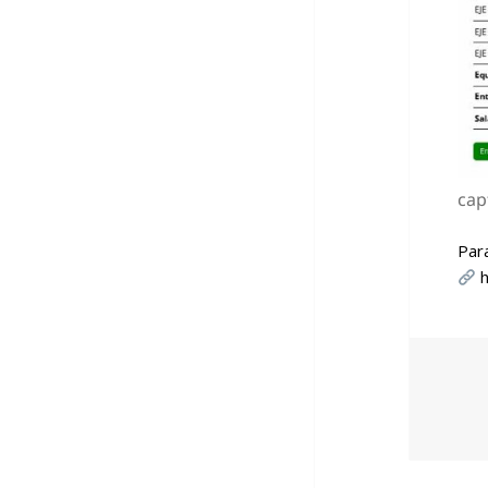
cap
Para
h