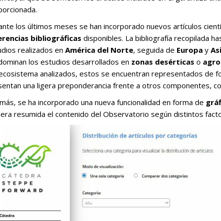
porcionada.
nte los últimos meses se han incorporado nuevos artículos cientí
erencias bibliográficas
disponibles. La bibliografía recopilada h
udios realizados en
América del Norte
, seguida de
Europa
y
As
dominan los estudios desarrollados en
zonas desérticas
o
agro
 ecosistema analizados, estos se encuentran representados de fo
sentan una ligera preponderancia frente a otros componentes, c
más, se ha incorporado una nueva funcionalidad en forma de
gráf
era resumida el contenido del Observatorio según distintos facto